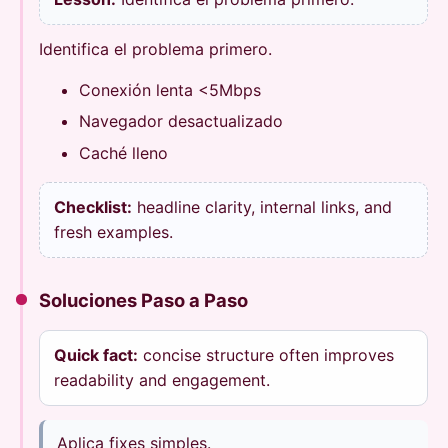
Identifica el problema primero.
Conexión lenta <5Mbps
Navegador desactualizado
Caché lleno
Checklist:
headline clarity, internal links, and
fresh examples.
Soluciones Paso a Paso
Quick fact:
concise structure often improves
readability and engagement.
Aplica fixes simples.