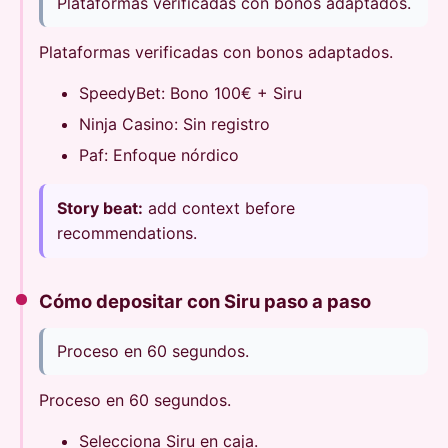
Plataformas verificadas con bonos adaptados.
Plataformas verificadas con bonos adaptados.
SpeedyBet: Bono 100€ + Siru
Ninja Casino: Sin registro
Paf: Enfoque nórdico
Story beat:
add context before
recommendations.
Cómo depositar con Siru paso a paso
Proceso en 60 segundos.
Proceso en 60 segundos.
Selecciona Siru en caja.