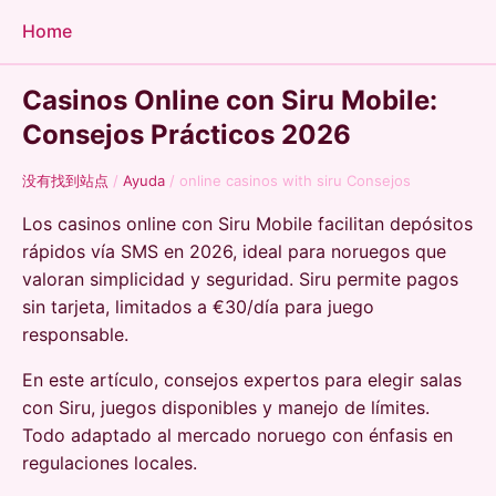
Home
Casinos Online con Siru Mobile:
Consejos Prácticos 2026
没有找到站点
/
Ayuda
/
online casinos with siru Consejos
Los casinos online con Siru Mobile facilitan depósitos
rápidos vía SMS en 2026, ideal para noruegos que
valoran simplicidad y seguridad. Siru permite pagos
sin tarjeta, limitados a €30/día para juego
responsable.
En este artículo, consejos expertos para elegir salas
con Siru, juegos disponibles y manejo de límites.
Todo adaptado al mercado noruego con énfasis en
regulaciones locales.