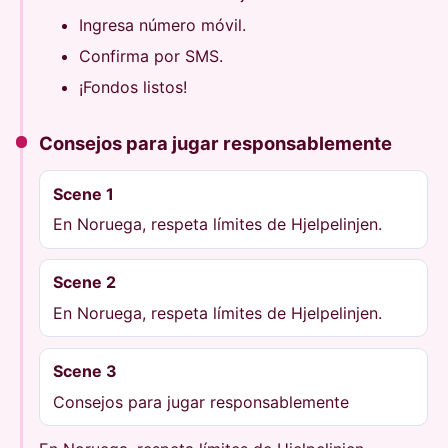
Ingresa número móvil.
Confirma por SMS.
¡Fondos listos!
Consejos para jugar responsablemente
Scene 1
En Noruega, respeta límites de Hjelpelinjen.
Scene 2
En Noruega, respeta límites de Hjelpelinjen.
Scene 3
Consejos para jugar responsablemente