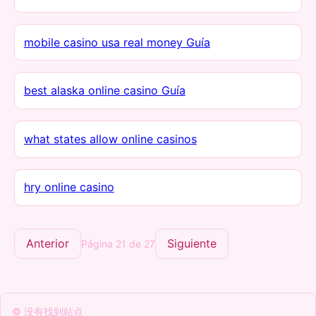
mobile casino usa real money Guía
best alaska online casino Guía
what states allow online casinos
hry online casino
Anterior
Siguiente
Página 21 de 27
© 没有找到站点