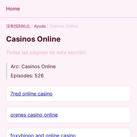
Home
没有找到站点
/
Ayuda
/
Casinos Online
Casinos Online
Todas las páginas de esta sección.
Arc: Casinos Online
Episodes: 526
7red online casino
orenes casino online
foxybingo and online casino