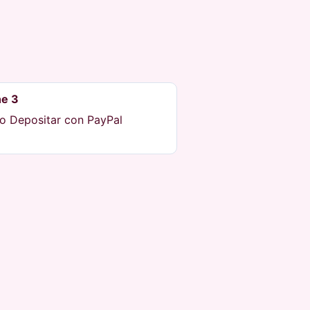
e 3
 Depositar con PayPal