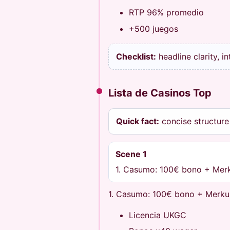
RTP 96% promedio
+500 juegos
Checklist:
headline clarity, i
Lista de Casinos Top
Quick fact:
concise structure
Scene 1
1. Casumo: 100€ bono + Merk
1. Casumo: 100€ bono + Merkur.
Licencia UKGC