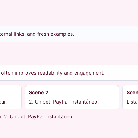
nternal links, and fresh examples.
 often improves readability and engagement.
Scene 2
Scen
ur.
2. Unibet: PayPal instantáneo.
List
 2. Unibet: PayPal instantáneo.