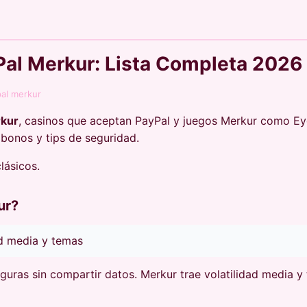
Pal Merkur: Lista Completa 2026
pal merkur
rkur
, casinos que aceptan PayPal y juegos Merkur como Ey
 bonos y tips de seguridad.
lásicos.
ur?
ad media y temas
guras sin compartir datos. Merkur trae volatilidad media y