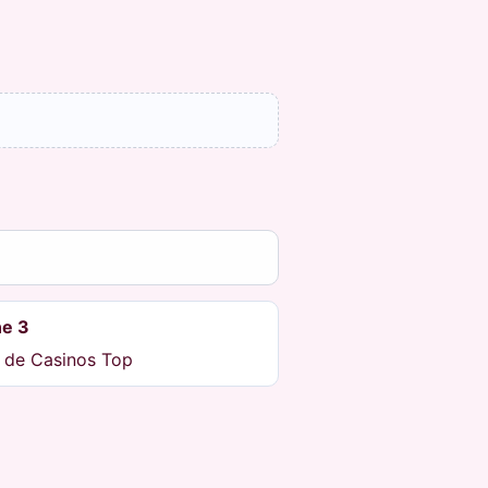
e 3
a de Casinos Top