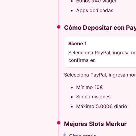
Bonos x40 wager
Apps dedicadas
Cómo Depositar con Pa
Scene 1
Selecciona PayPal, ingresa m
confirma en
Selecciona PayPal, ingresa mon
Mínimo 10€
Sin comisiones
Máximo 5.000€ diario
Mejores Slots Merkur
Giros gratis