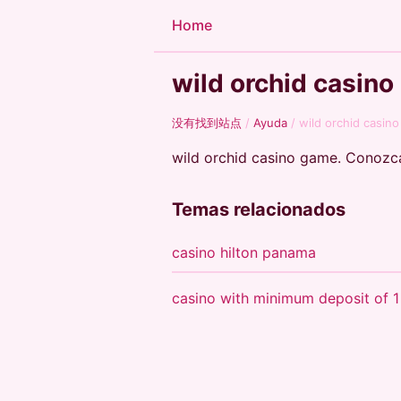
Home
wild orchid casin
没有找到站点
/
Ayuda
/
wild orchid casin
wild orchid casino game. Conozca
Temas relacionados
casino hilton panama
casino with minimum deposit of 1