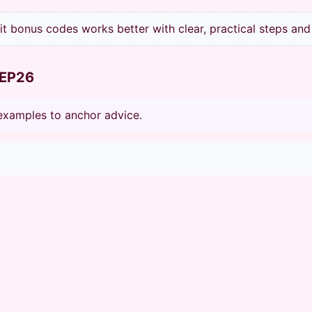
t bonus codes works better with clear, practical steps an
DEP26
 examples to anchor advice.