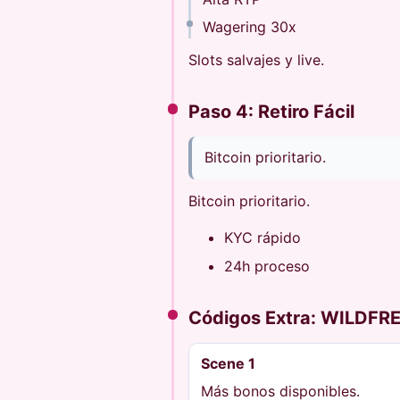
Wagering 30x
Slots salvajes y live.
Paso 4: Retiro Fácil
Bitcoin prioritario.
Bitcoin prioritario.
KYC rápido
24h proceso
Códigos Extra: WILDFR
Scene 1
Más bonos disponibles.