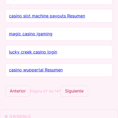
casino slot machine payouts Resumen
magic casino igaming
lucky creek casino login
casino wuppertal Resumen
Anterior
Siguiente
Página 97 de 147
© 没有找到站点