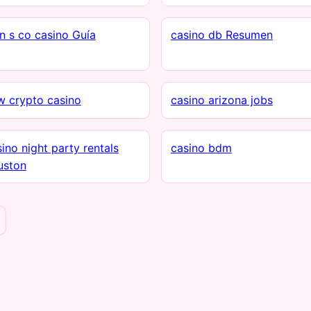
n s co casino Guía
casino db Resumen
w crypto casino
casino arizona jobs
ino night party rentals
casino bdm
uston