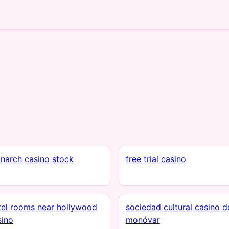
narch casino stock
free trial casino
tel rooms near hollywood
sociedad cultural casino d
sino
monóvar