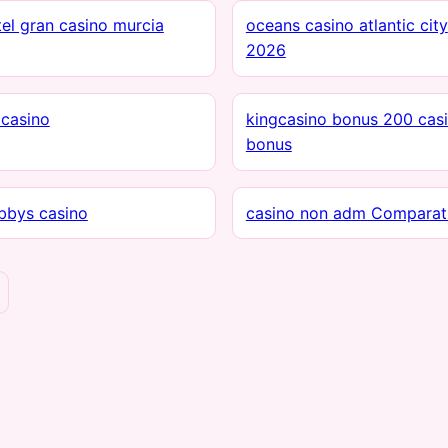
tel gran casino murcia
oceans casino atlantic city
2026
 casino
kingcasino bonus 200 cas
bonus
bbys casino
casino non adm Comparat