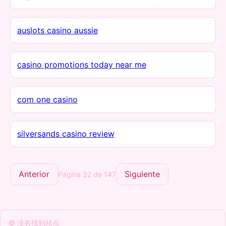
auslots casino aussie
casino promotions today near me
com one casino
silversands casino review
Anterior
Siguiente
Página 32 de 147
© 没有找到站点