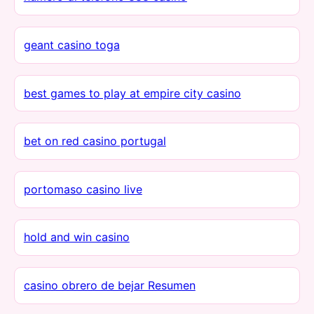
geant casino toga
best games to play at empire city casino
bet on red casino portugal
portomaso casino live
hold and win casino
casino obrero de bejar Resumen