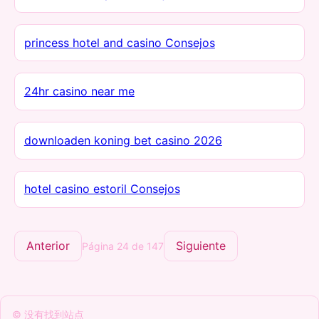
princess hotel and casino Consejos
24hr casino near me
downloaden koning bet casino 2026
hotel casino estoril Consejos
Anterior
Siguiente
Página 24 de 147
© 没有找到站点