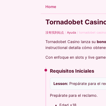
Home
Tornadobet Casino
没有找到站点
/
Ayuda
/
tornadobet casin
Tornadobet Casino lanza su
bono
instructional detalla cómo obtene
Con enfoque en slots y live game
Requisitos Iniciales
Lesson:
Prepárate para el re
Prepárate para el reclamo.
Edad +18