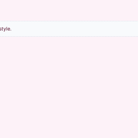
tyle.