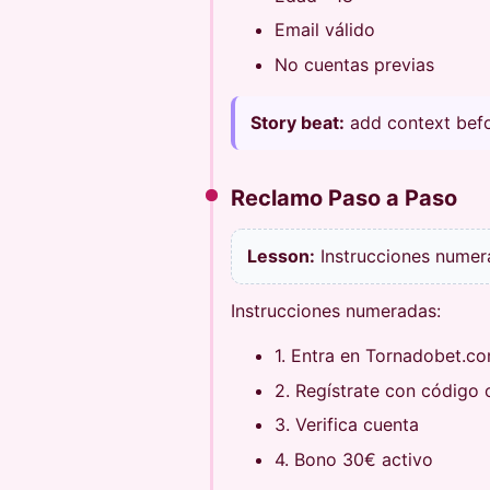
Email válido
No cuentas previas
Story beat:
add context bef
Reclamo Paso a Paso
Lesson:
Instrucciones numer
Instrucciones numeradas:
1. Entra en Tornadobet.c
2. Regístrate con código 
3. Verifica cuenta
4. Bono 30€ activo