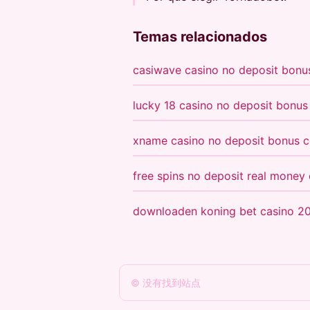
Temas relacionados
casiwave casino no deposit bonu
lucky 18 casino no deposit bonus
xname casino no deposit bonus 
free spins no deposit real money
downloaden koning bet casino 2
© 没有找到站点