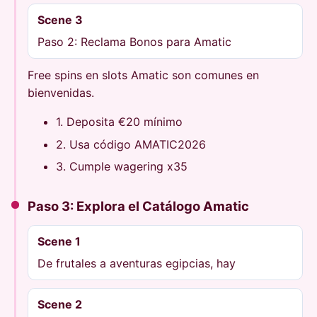
Scene 3
Paso 2: Reclama Bonos para Amatic
Free spins en slots Amatic son comunes en
bienvenidas.
1. Deposita €20 mínimo
2. Usa código AMATIC2026
3. Cumple wagering x35
Paso 3: Explora el Catálogo Amatic
Scene 1
De frutales a aventuras egipcias, hay
Scene 2