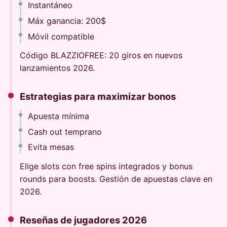
Instantáneo
Máx ganancia: 200$
Móvil compatible
Código BLAZZIOFREE: 20 giros en nuevos
lanzamientos 2026.
Estrategias para maximizar bonos
Apuesta mínima
Cash out temprano
Evita mesas
Elige slots con free spins integrados y bonus
rounds para boosts. Gestión de apuestas clave en
2026.
Reseñas de jugadores 2026