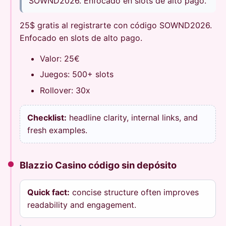
SOWND2026. Enfocado en slots de alto pago.
25$ gratis al registrarte con código SOWND2026.
Enfocado en slots de alto pago.
Valor: 25€
Juegos: 500+ slots
Rollover: 30x
Checklist:
headline clarity, internal links, and
fresh examples.
Blazzio Casino código sin depósito
Quick fact:
concise structure often improves
readability and engagement.