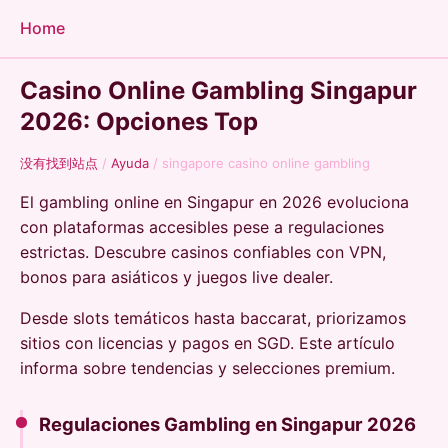
Home
Casino Online Gambling Singapur
2026: Opciones Top
没有找到站点
/
Ayuda
/
singapore casino online gambling
El gambling online en Singapur en 2026 evoluciona
con plataformas accesibles pese a regulaciones
estrictas. Descubre casinos confiables con VPN,
bonos para asiáticos y juegos live dealer.
Desde slots temáticos hasta baccarat, priorizamos
sitios con licencias y pagos en SGD. Este artículo
informa sobre tendencias y selecciones premium.
Regulaciones Gambling en Singapur 2026