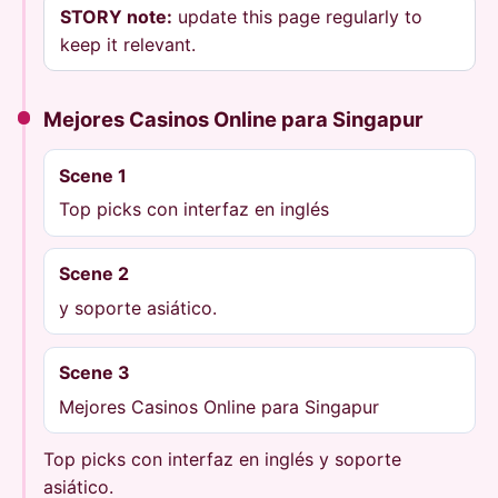
STORY note:
update this page regularly to
keep it relevant.
Mejores Casinos Online para Singapur
Scene 1
Top picks con interfaz en inglés
Scene 2
y soporte asiático.
Scene 3
Mejores Casinos Online para Singapur
Top picks con interfaz en inglés y soporte
asiático.