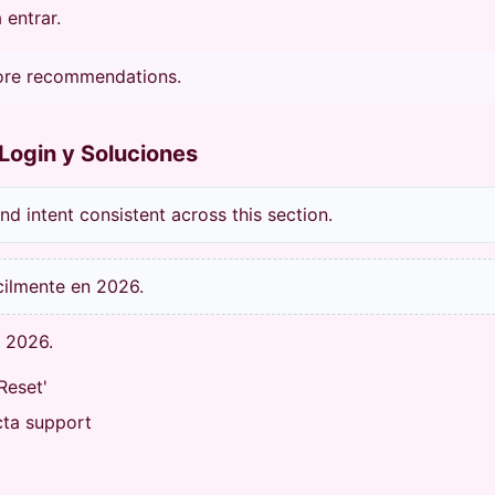
 entrar.
ore recommendations.
ogin y Soluciones
d intent consistent across this section.
ilmente en 2026.
 2026.
Reset'
cta support