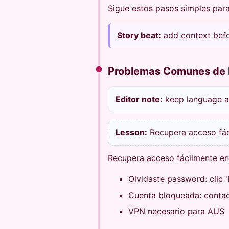
Sigue estos pasos simples para
Story beat:
add context bef
Problemas Comunes de L
Editor note:
keep language an
Lesson:
Recupera acceso fác
Recupera acceso fácilmente en
Olvidaste password: clic '
Cuenta bloqueada: conta
VPN necesario para AUS