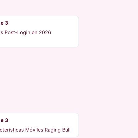
e 3
s Post-Login en 2026
e 3
cterísticas Móviles Raging Bull