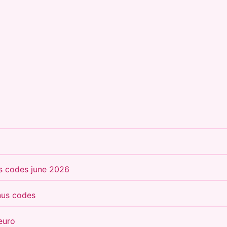
us codes june 2026
nus codes
euro