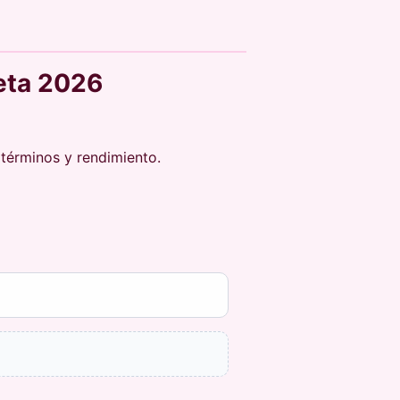
eta 2026
 términos y rendimiento.