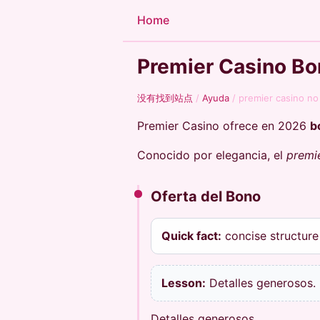
Home
Premier Casino Bo
没有找到站点
/
Ayuda
/
premier casino no
Premier Casino ofrece en 2026
b
Conocido por elegancia, el
premi
Oferta del Bono
Quick fact:
concise structure
Lesson:
Detalles generosos.
Detalles generosos.