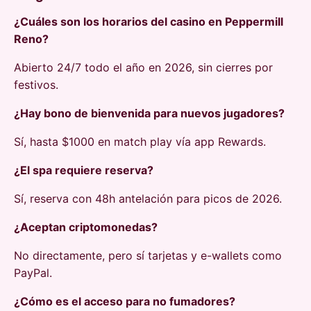
¿Cuáles son los horarios del casino en Peppermill
Reno?
Abierto 24/7 todo el año en 2026, sin cierres por
festivos.
¿Hay bono de bienvenida para nuevos jugadores?
Sí, hasta $1000 en match play vía app Rewards.
¿El spa requiere reserva?
Sí, reserva con 48h antelación para picos de 2026.
¿Aceptan criptomonedas?
No directamente, pero sí tarjetas y e-wallets como
PayPal.
¿Cómo es el acceso para no fumadores?