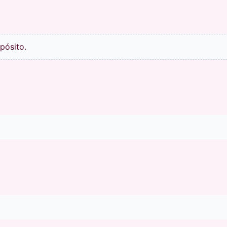
pósito.