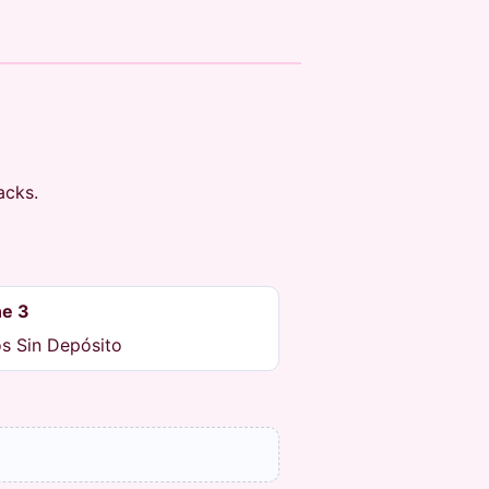
acks.
e 3
s Sin Depósito