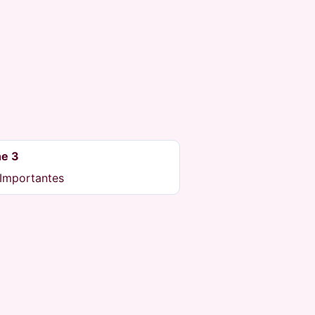
e 3
Importantes