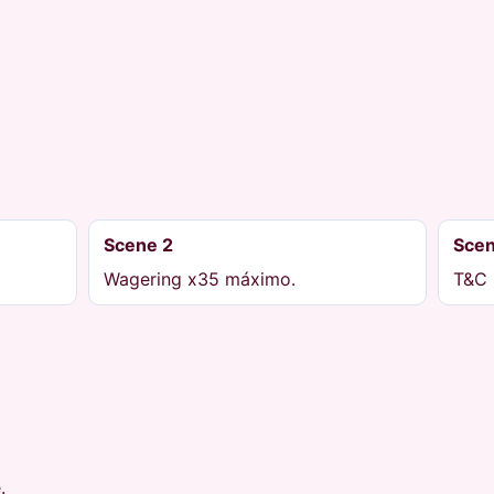
Scene 2
Scen
Wagering x35 máximo.
T&C 
.