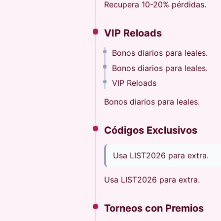
Recupera 10-20% pérdidas.
VIP Reloads
Bonos diarios para leales.
Bonos diarios para leales.
VIP Reloads
Bonos diarios para leales.
Códigos Exclusivos
Usa LIST2026 para extra.
Usa LIST2026 para extra.
Torneos con Premios