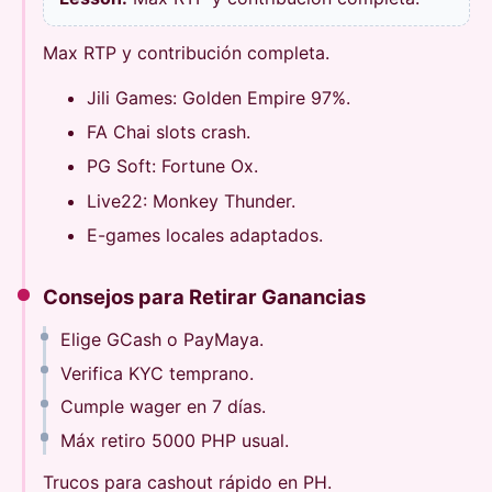
Max RTP y contribución completa.
Jili Games: Golden Empire 97%.
FA Chai slots crash.
PG Soft: Fortune Ox.
Live22: Monkey Thunder.
E-games locales adaptados.
Consejos para Retirar Ganancias
Elige GCash o PayMaya.
Verifica KYC temprano.
Cumple wager en 7 días.
Máx retiro 5000 PHP usual.
Trucos para cashout rápido en PH.