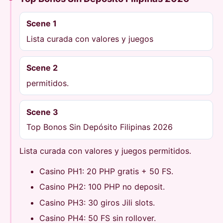
Scene 1
Lista curada con valores y juegos
Scene 2
permitidos.
Scene 3
Top Bonos Sin Depósito Filipinas 2026
Lista curada con valores y juegos permitidos.
Casino PH1: 20 PHP gratis + 50 FS.
Casino PH2: 100 PHP no deposit.
Casino PH3: 30 giros Jili slots.
Casino PH4: 50 FS sin rollover.