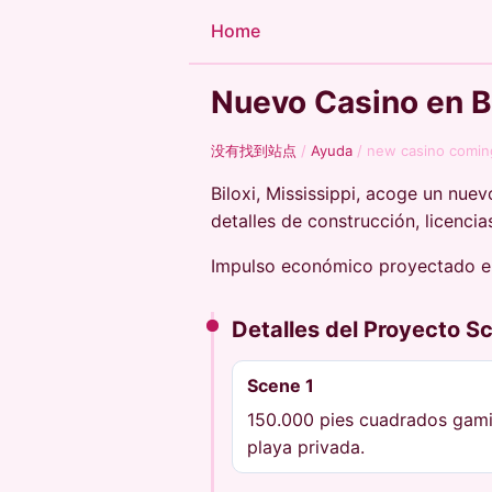
Home
Nuevo Casino en B
没有找到站点
/
Ayuda
/
new casino coming
Biloxi, Mississippi, acoge un nuevo
detalles de construcción, licencia
Impulso económico proyectado en
Detalles del Proyecto Sca
Scene 1
150.000 pies cuadrados gami
playa privada.