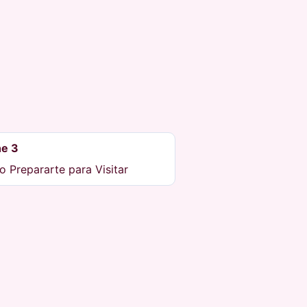
e 3
 Prepararte para Visitar