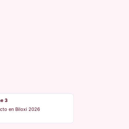
e 3
cto en Biloxi 2026