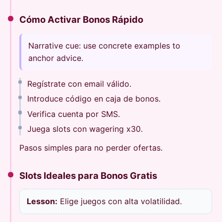
Cómo Activar Bonos Rápido
Narrative cue: use concrete examples to
anchor advice.
Regístrate con email válido.
Introduce código en caja de bonos.
Verifica cuenta por SMS.
Juega slots con wagering x30.
Pasos simples para no perder ofertas.
Slots Ideales para Bonos Gratis
Lesson:
Elige juegos con alta volatilidad.