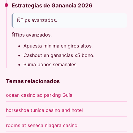
Estrategias de Ganancia 2026
ÑTips avanzados.
ÑTips avanzados.
Apuesta mínima en giros altos.
Cashout en ganancias x5 bono.
Suma bonos semanales.
Temas relacionados
ocean casino ac parking Guía
horseshoe tunica casino and hotel
rooms at seneca niagara casino