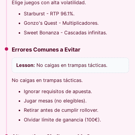
Elige juegos con alta volatilidad.
Starburst - RTP 96.1%.
Gonzo's Quest - Multiplicadores.
Sweet Bonanza - Cascadas infinitas.
Errores Comunes a Evitar
Lesson:
No caigas en trampas tácticas.
No caigas en trampas tácticas.
Ignorar requisitos de apuesta.
Jugar mesas (no elegibles).
Retirar antes de cumplir rollover.
Olvidar límite de ganancia (100€).