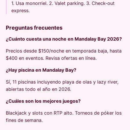
1. Usa monorriel. 2. Valet parking. 3. Check-out
express.
Preguntas frecuentes
¿Cuánto cuesta una noche en Mandalay Bay 2026?
Precios desde $150/noche en temporada baja, hasta
$400 en eventos. Revisa ofertas en línea.
¿Hay piscina en Mandalay Bay?
Sí, 11 piscinas incluyendo playa de olas y lazy river,
abiertas todo el año en 2026.
¿Cuáles son los mejores juegos?
Blackjack y slots con RTP alto. Torneos de póker los
fines de semana.