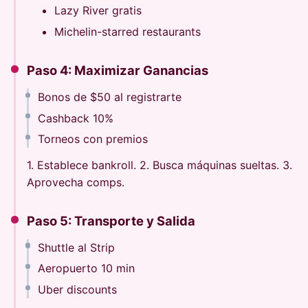
Lazy River gratis
Michelin-starred restaurants
Paso 4: Maximizar Ganancias
Bonos de $50 al registrarte
Cashback 10%
Torneos con premios
1. Establece bankroll. 2. Busca máquinas sueltas. 3.
Aprovecha comps.
Paso 5: Transporte y Salida
Shuttle al Strip
Aeropuerto 10 min
Uber discounts