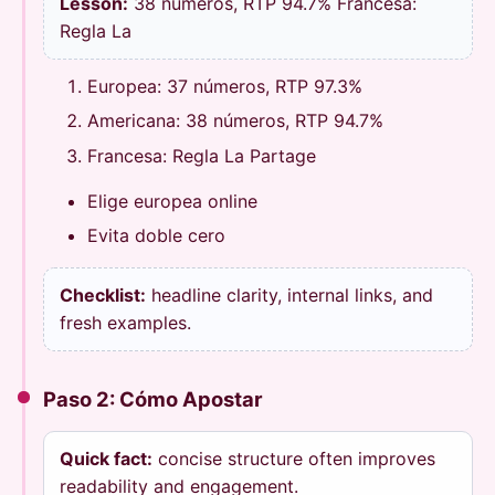
Lesson:
38 números, RTP 94.7% Francesa:
Regla La
Europea: 37 números, RTP 97.3%
Americana: 38 números, RTP 94.7%
Francesa: Regla La Partage
Elige europea online
Evita doble cero
Checklist:
headline clarity, internal links, and
fresh examples.
Paso 2: Cómo Apostar
Quick fact:
concise structure often improves
readability and engagement.