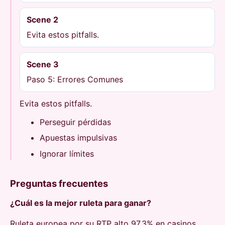
Scene 2
Evita estos pitfalls.
Scene 3
Paso 5: Errores Comunes
Evita estos pitfalls.
Perseguir pérdidas
Apuestas impulsivas
Ignorar límites
Preguntas frecuentes
¿Cuál es la mejor ruleta para ganar?
Ruleta europea por su RTP alto 97.3% en casinos