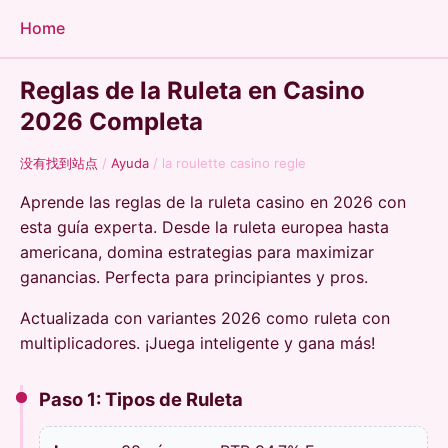
Home
Reglas de la Ruleta en Casino
2026 Completa
没有找到站点
/
Ayuda
/
la roulette casino regle
Aprende las reglas de la ruleta casino en 2026 con
esta guía experta. Desde la ruleta europea hasta
americana, domina estrategias para maximizar
ganancias. Perfecta para principiantes y pros.
Actualizada con variantes 2026 como ruleta con
multiplicadores. ¡Juega inteligente y gana más!
Paso 1: Tipos de Ruleta