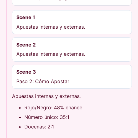
Scene 1
Apuestas internas y externas.
Scene 2
Apuestas internas y externas.
Scene 3
Paso 2: Cómo Apostar
Apuestas internas y externas.
Rojo/Negro: 48% chance
Número único: 35:1
Docenas: 2:1