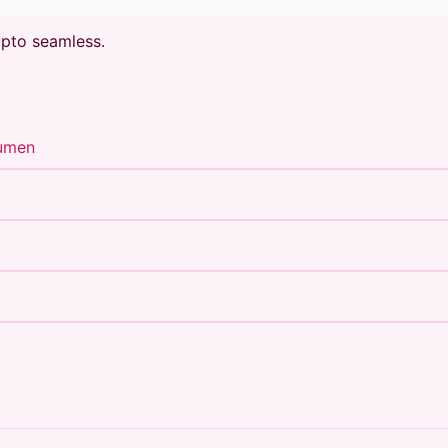
ypto seamless.
sumen