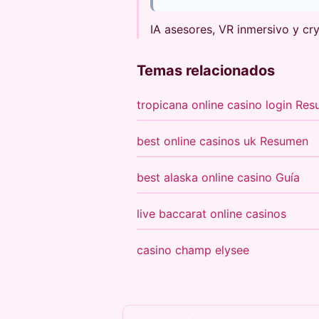
IA asesores, VR inmersivo y cr
Temas relacionados
tropicana online casino login Re
best online casinos uk Resumen
best alaska online casino Guía
live baccarat online casinos
casino champ elysee