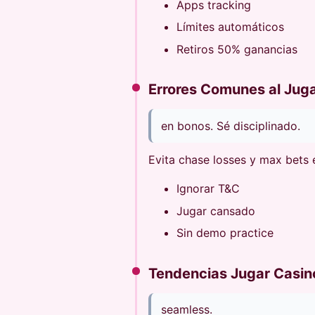
Apps tracking
Límites automáticos
Retiros 50% ganancias
Errores Comunes al Juga
en bonos. Sé disciplinado.
Evita chase losses y max bets 
Ignorar T&C
Jugar cansado
Sin demo practice
Tendencias Jugar Casi
seamless.