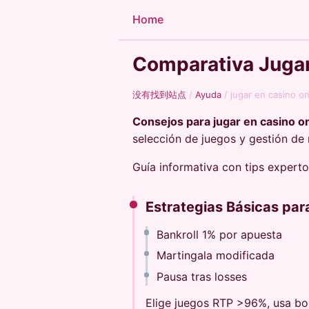
Home
Comparativa Jugar
没有找到站点
/
Ayuda
/
jugar en casino o
Consejos para jugar en casino on
selección de juegos y gestión de 
Guía informativa con tips expert
Estrategias Básicas par
Bankroll 1% por apuesta
Martingala modificada
Pausa tras losses
Elige juegos RTP >96%, usa bon