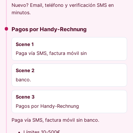
Nuevo? Email, teléfono y verificación SMS en
minutos.
Pagos por Handy-Rechnung
Scene 1
Paga vía SMS, factura móvil sin
Scene 2
banco.
Scene 3
Pagos por Handy-Rechnung
Paga vía SMS, factura móvil sin banco.
Límites 10-500€