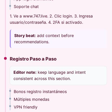
Soporte chat
1. Ve a www.747.live. 2. Clic login. 3. Ingresa
usuario/contraseña. 4. 2FA si activado.
Story beat:
add context before
recommendations.
Registro Paso a Paso
Editor note:
keep language and intent
consistent across this section.
Bonos registro instantáneos
Múltiples monedas
VPN friendly