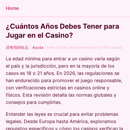
Home
¿Cuántos Años Debes Tener para
Jugar en el Casino?
没有找到站点
/
Ayuda
/
how old do you have to be for the casino
La edad mínima para entrar a un casino varía según
el país y la jurisdicción, pero en la mayoría de los
casos es 18 o 21 años. En 2026, las regulaciones se
han endurecido para promover el juego responsable,
con verificaciones estrictas en casinos online y
físicos. Esta revisión detalla las normas globales y
consejos para cumplirlas.
Entender las leyes es crucial para evitar problemas
legales. Desde Europa hasta América, exploramos
requisitos específicos y cómo los casinos verifican la