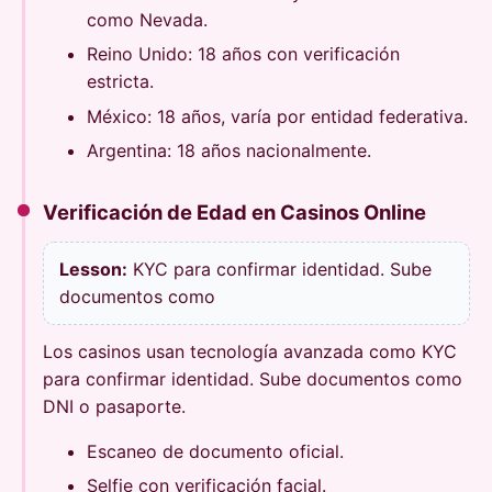
como Nevada.
Reino Unido: 18 años con verificación
estricta.
México: 18 años, varía por entidad federativa.
Argentina: 18 años nacionalmente.
Verificación de Edad en Casinos Online
Lesson:
KYC para confirmar identidad. Sube
documentos como
Los casinos usan tecnología avanzada como KYC
para confirmar identidad. Sube documentos como
DNI o pasaporte.
Escaneo de documento oficial.
Selfie con verificación facial.