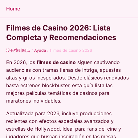
Home
Filmes de Casino 2026: Lista
Completa y Recomendaciones
没有找到站点
/
Ayuda
/
filmes de casino 2026
En 2026, los
filmes de casino
siguen cautivando
audiencias con tramas llenas de intriga, apuestas
altas y giros inesperados. Desde clásicos renovados
hasta estrenos blockbuster, esta guía lista las
mejores películas temáticas de casinos para
maratones inolvidables.
Actualizada para 2026, incluye producciones
recientes con efectos especiales avanzados y
estrellas de Hollywood. Ideal para fans del cine y
jugadores que buscan inspiración en las mesas