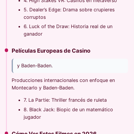
4. High Stakes VR: Casinos en metaverso
5. Dealer’s Edge: Drama sobre crupieres
corruptos
6. Luck of the Draw: Historia real de un
ganador
Películas Europeas de Casino
y Baden-Baden.
Producciones internacionales con enfoque en
Montecarlo y Baden-Baden.
7. La Partie: Thriller francés de ruleta
8. Black Jack: Biopic de un matemático
jugador
Cómo Ver Estos Filmes en 2026