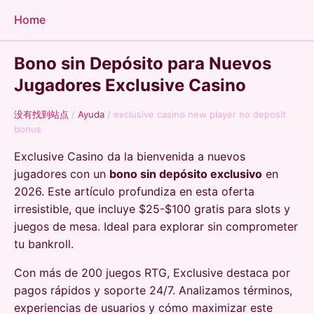
Home
Bono sin Depósito para Nuevos
Jugadores Exclusive Casino
没有找到站点
/
Ayuda
/
exclusive casino new player no deposit
bonus
Exclusive Casino da la bienvenida a nuevos
jugadores con un
bono sin depósito exclusivo
en
2026. Este artículo profundiza en esta oferta
irresistible, que incluye $25-$100 gratis para slots y
juegos de mesa. Ideal para explorar sin comprometer
tu bankroll.
Con más de 200 juegos RTG, Exclusive destaca por
pagos rápidos y soporte 24/7. Analizamos términos,
experiencias de usuarios y cómo maximizar este