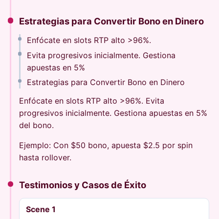
Estrategias para Convertir Bono en Dinero
Enfócate en slots RTP alto >96%.
Evita progresivos inicialmente. Gestiona
apuestas en 5%
Estrategias para Convertir Bono en Dinero
Enfócate en slots RTP alto >96%. Evita
progresivos inicialmente. Gestiona apuestas en 5%
del bono.
Ejemplo: Con $50 bono, apuesta $2.5 por spin
hasta rollover.
Testimonios y Casos de Éxito
Scene 1