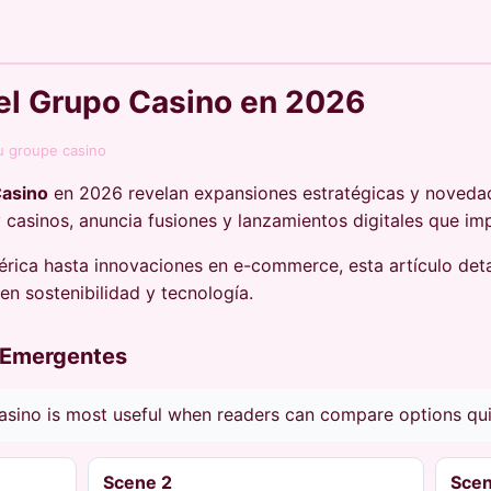
del Grupo Casino en 2026
u groupe casino
Casino
en 2026 revelan expansiones estratégicas y novedade
 casinos, anuncia fusiones y lanzamientos digitales que im
rica hasta innovaciones en e-commerce, esta artículo deta
n sostenibilidad y tecnología.
 Emergentes
asino is most useful when readers can compare options qui
Scene 2
Scen