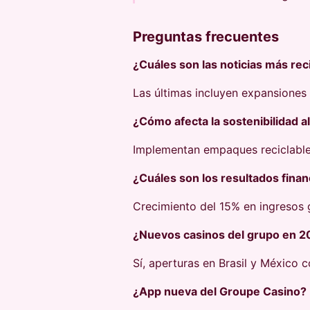
Preguntas frecuentes
¿Cuáles son las noticias más re
Las últimas incluyen expansiones 
¿Cómo afecta la sostenibilidad a
Implementan empaques reciclables
¿Cuáles son los resultados fina
Crecimiento del 15% en ingresos
¿Nuevos casinos del grupo en 
Sí, aperturas en Brasil y México 
¿App nueva del Groupe Casino?