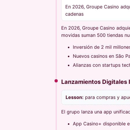
En 2026, Groupe Casino adqu
cadenas
En 2026, Groupe Casino adquier
movidas suman 500 tiendas nu
Inversión de 2 mil millone
Nuevos casinos en São P
Alianzas con startups tec
Lanzamientos Digitales
Lesson:
para compras y apue
El grupo lanza una app unific
App Casino+ disponible e