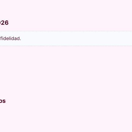
026
fidelidad.
os