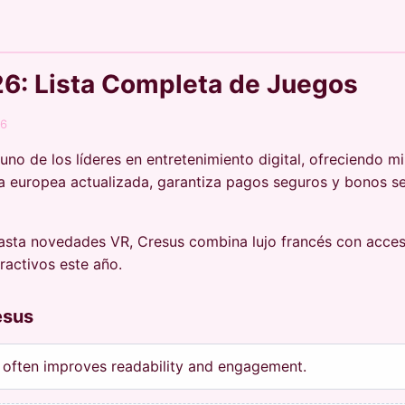
6: Lista Completa de Juegos
26
uno de los líderes en entretenimiento digital, ofreciendo mi
ia europea actualizada, garantiza pagos seguros y bonos s
sta novedades VR, Cresus combina lujo francés con accesib
ractivos este año.
esus
 often improves readability and engagement.