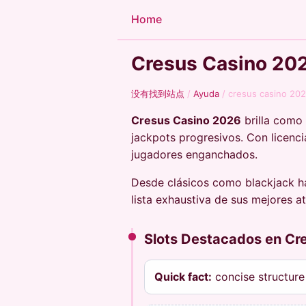
Home
Cresus Casino 202
没有找到站点
/
Ayuda
/
cresus casino 20
Cresus Casino 2026
brilla como 
jackpots progresivos. Con licenc
jugadores enganchados.
Desde clásicos como blackjack ha
lista exhaustiva de sus mejores at
Slots Destacados en Cr
Quick fact:
concise structure