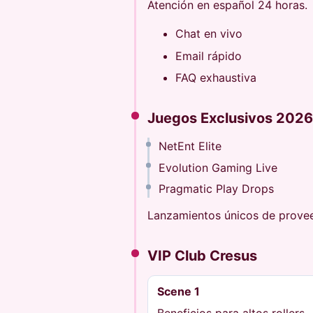
Atención en español 24 horas.
Chat en vivo
Email rápido
FAQ exhaustiva
Juegos Exclusivos 2026
NetEnt Elite
Evolution Gaming Live
Pragmatic Play Drops
Lanzamientos únicos de prove
VIP Club Cresus
Scene 1
Beneficios para altos rollers.