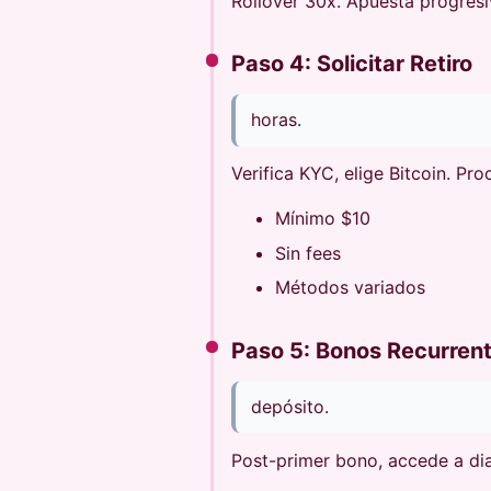
Rollover 30x. Apuesta progresiv
Paso 4: Solicitar Retiro
horas.
Verifica KYC, elige Bitcoin. Pr
Mínimo $10
Sin fees
Métodos variados
Paso 5: Bonos Recurren
depósito.
Post-primer bono, accede a dia