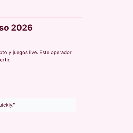
aso 2026
pto y juegos live. Este operador
rtir.
ickly."