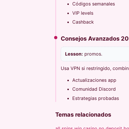
Códigos semanales
VIP levels
Cashback
Consejos Avanzados 2
Lesson:
promos.
Usa VPN si restringido, combi
Actualizaciones app
Comunidad Discord
Estrategias probadas
Temas relacionados
all spins win casino no deposit b