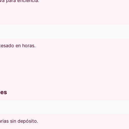
a para eficiencia.
ocesado en horas.
tes
rias sin depósito.