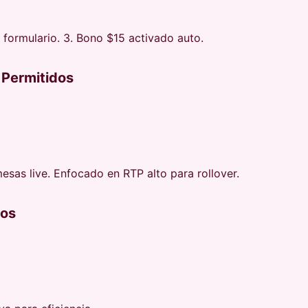
 formulario. 3. Bono $15 activado auto.
 Permitidos
sas live. Enfocado en RTP alto para rollover.
tos