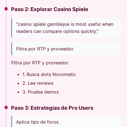
Paso 2: Explorar Casino Spiele
"casino spiele gamblejoe is most useful when
readers can compare options quickly."
Filtra por RTP y proveedor.
Filtra por RTP y proveedor.
1. Busca slots Novomatic
2. Lee reviews
3. Prueba demos
Paso 3: Estrategias de Pro Users
Aplica tips de foros.