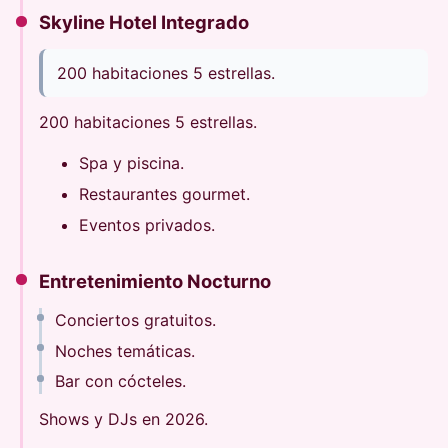
Skyline Hotel Integrado
200 habitaciones 5 estrellas.
200 habitaciones 5 estrellas.
Spa y piscina.
Restaurantes gourmet.
Eventos privados.
Entretenimiento Nocturno
Conciertos gratuitos.
Noches temáticas.
Bar con cócteles.
Shows y DJs en 2026.