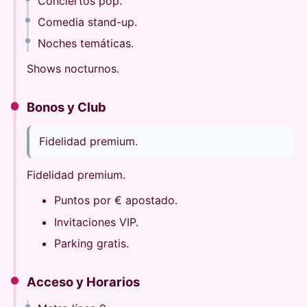
Conciertos pop.
Comedia stand-up.
Noches temáticas.
Shows nocturnos.
Bonos y Club
Fidelidad premium.
Fidelidad premium.
Puntos por € apostado.
Invitaciones VIP.
Parking gratis.
Acceso y Horarios