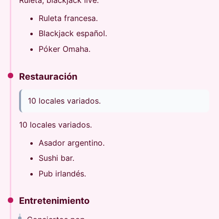
Ruleta, blackjack live.
Ruleta francesa.
Blackjack español.
Póker Omaha.
Restauración
10 locales variados.
10 locales variados.
Asador argentino.
Sushi bar.
Pub irlandés.
Entretenimiento