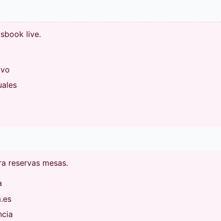
sbook live.
ivo
uales
ra reservas mesas.
a
.es
ncia