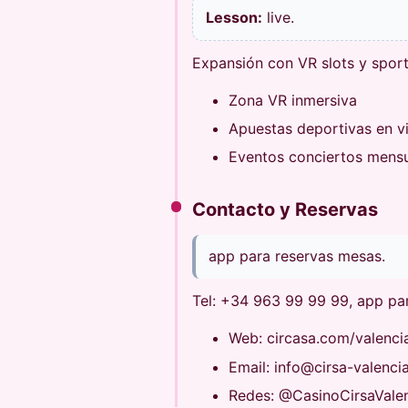
Lesson:
live.
Expansión con VR slots y sport
Zona VR inmersiva
Apuestas deportivas en v
Eventos conciertos mens
Contacto y Reservas
app para reservas mesas.
Tel: +34 963 99 99 99, app pa
Web: circasa.com/valenci
Email:
info@cirsa-valencia
Redes: @CasinoCirsaVale