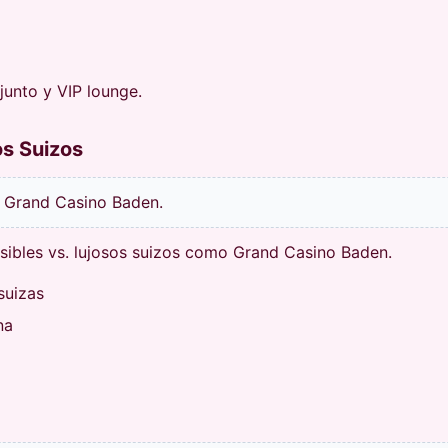
junto y VIP lounge.
s Suizos
 Grand Casino Baden.
sibles vs. lujosos suizos como Grand Casino Baden.
suizas
na