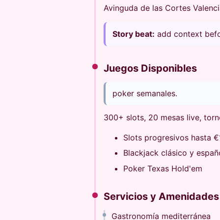
Avinguda de las Cortes Valencia
Story beat:
add context bef
Juegos Disponibles
poker semanales.
300+ slots, 20 mesas live, tor
Slots progresivos hasta 
Blackjack clásico y españ
Poker Texas Hold'em
Servicios y Amenidades
Gastronomía mediterránea