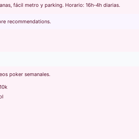
nas, fácil metro y parking. Horario: 16h-4h diarias.
ore recommendations.
neos poker semanales.
€10k
ol