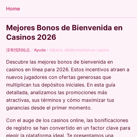
Home
Mejores Bonos de Bienvenida en
Casinos 2026
没有找到站点
/
Ayuda
/
bã¤sta vã¤lkomstbonus casino
Descubre las mejores bonos de bienvenida en
casinos en línea para 2026. Estos incentivos atraen a
nuevos jugadores con ofertas generosas que
multiplican tus depósitos iniciales. En esta guía
detallada, analizamos las promociones más
atractivas, sus términos y cómo maximizar tus
ganancias desde el primer momento.
Con el auge de los casinos online, las bonificaciones
de registro se han convertido en un factor clave para
elegir la plataforma ideal. Te presentamos una