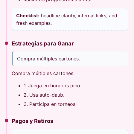
Checklist:
headline clarity, internal links, and
fresh examples.
Estrategias para Ganar
Compra múltiples cartones.
Compra múltiples cartones.
1. Juega en horarios pico.
2. Usa auto-daub.
3. Participa en torneos.
Pagos y Retiros