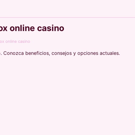
ox online casino
ox online casino
o. Conozca beneficios, consejos y opciones actuales.