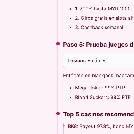
1. 200% hasta MYR 1000.
2. Giros gratis en slots a
3. Cashback semanal
Paso 5: Prueba juegos d
Lesson:
volátiles.
Enfócate en blackjack, baccarat
Mega Joker: 99% RTP
Blood Suckers: 98% RTP
Top 5 casinos recomen
BK8: Payout 97.8%, bono M