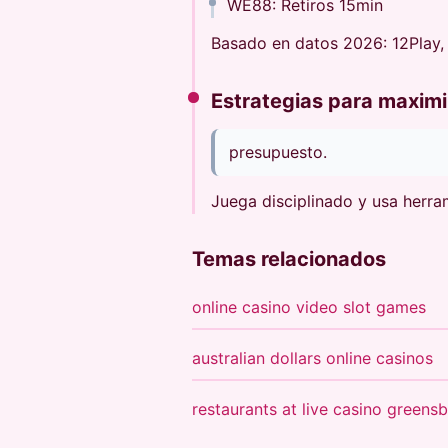
WE88: Retiros 15min
Basado en datos 2026: 12Play,
Estrategias para maxim
presupuesto.
Juega disciplinado y usa herra
Temas relacionados
online casino video slot games
australian dollars online casinos
restaurants at live casino greens