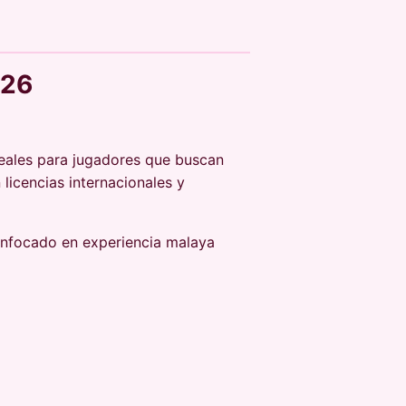
026
deales para jugadores que buscan
licencias internacionales y
 enfocado en experiencia malaya