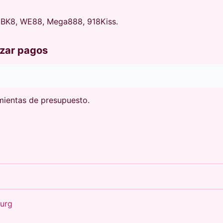
 BK8, WE88, Mega888, 918Kiss.
izar pagos
mientas de presupuesto.
burg