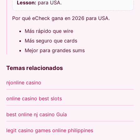
Lesson:
para USA.
Por qué eCheck gana en 2026 para USA.
Más rápido que wire
Más seguro que cards
Mejor para grandes sums
Temas relacionados
njonline casino
online casino best slots
best online nj casino Guía
legit casino games online philippines