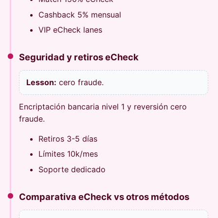
Cashback 5% mensual
VIP eCheck lanes
Seguridad y retiros eCheck
Lesson:
cero fraude.
Encriptación bancaria nivel 1 y reversión cero
fraude.
Retiros 3-5 días
Límites 10k/mes
Soporte dedicado
Comparativa eCheck vs otros métodos