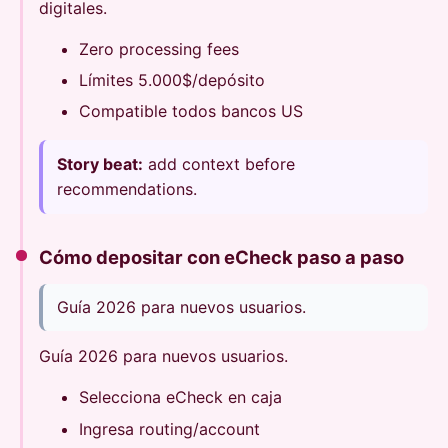
digitales.
Zero processing fees
Límites 5.000$/depósito
Compatible todos bancos US
Story beat:
add context before
recommendations.
Cómo depositar con eCheck paso a paso
Guía 2026 para nuevos usuarios.
Guía 2026 para nuevos usuarios.
Selecciona eCheck en caja
Ingresa routing/account