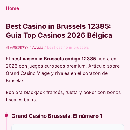
Home
Best Casino in Brussels 12385:
Guía Top Casinos 2026 Bélgica
没有找到站点
/
Ayuda
/
best casino in brussels
El
best casino in Brussels código 12385
lidera en
2026 con juegos europeos premium. Artículo sobre
Grand Casino Viage y rivales en el corazón de
Bruselas.
Explora blackjack francés, ruleta y póker con bonos
fiscales bajos.
Grand Casino Brussels: El número 1