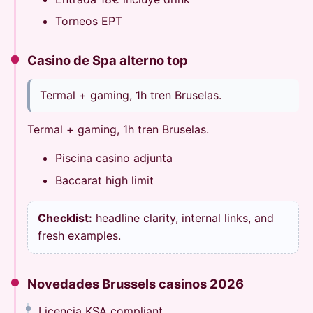
Torneos EPT
Casino de Spa alterno top
Termal + gaming, 1h tren Bruselas.
Termal + gaming, 1h tren Bruselas.
Piscina casino adjunta
Baccarat high limit
Checklist:
headline clarity, internal links, and
fresh examples.
Novedades Brussels casinos 2026
Licencia KSA compliant