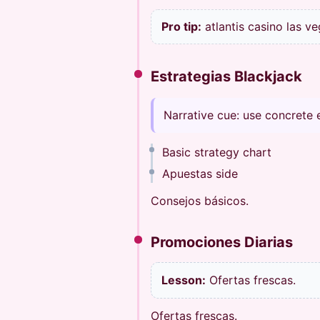
Pro tip:
atlantis casino las ve
Estrategias Blackjack
Narrative cue: use concrete
Basic strategy chart
Apuestas side
Consejos básicos.
Promociones Diarias
Lesson:
Ofertas frescas.
Ofertas frescas.