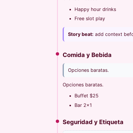
Happy hour drinks
Free slot play
Story beat:
add context bef
Comida y Bebida
Opciones baratas.
Opciones baratas.
Buffet $25
Bar 2x1
Seguridad y Etiqueta