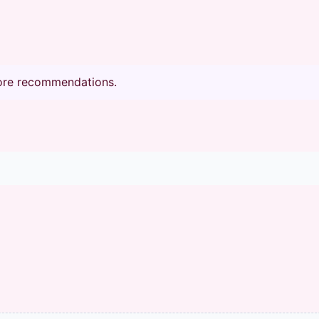
ore recommendations.