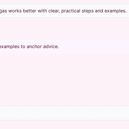
gas works better with clear, practical steps and examples.
 examples to anchor advice.