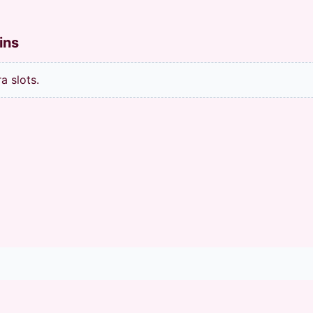
ins
 slots.