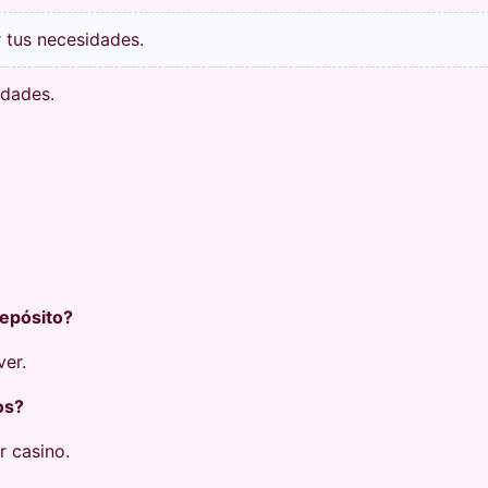
 tus necesidades.
idades.
depósito?
ver.
os?
r casino.