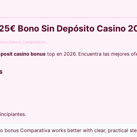
25€ Bono Sin Depósito Casino 2
asino bonus Comparativa
posit casino bonus
top en 2026. Encuentra las mejores ofe
s
incipiantes.
o bonus Comparativa works better with clear, practical st