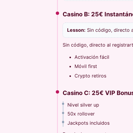
Casino B: 25€ Instantá
Lesson:
Sin código, directo a
Sin código, directo al registrart
Activación fácil
Móvil first
Crypto retiros
Casino C: 25€ VIP Bonu
Nivel silver up
50x rollover
Jackpots incluidos