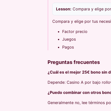
Lesson:
Compara y elige por
Compara y elige por tus neces
Factor precio
Juegos
Pagos
Preguntas frecuentes
¿Cuál es el mejor 25€ bono sin 
Depende: Casino A por bajo rollo
¿Puedo combinar con otros bon
Generalmente no, lee términos po