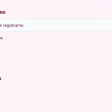
neo
l registrarte.
e.
s