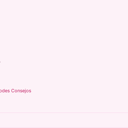
.
codes Consejos