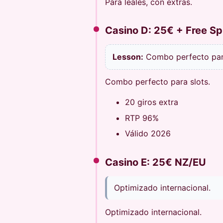
Para leales, con extras.
Casino D: 25€ + Free Sp
Lesson:
Combo perfecto para
Combo perfecto para slots.
20 giros extra
RTP 96%
Válido 2026
Casino E: 25€ NZ/EU
Optimizado internacional.
Optimizado internacional.