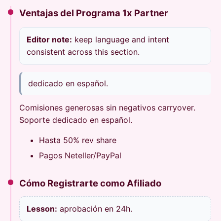
Ventajas del Programa 1x Partner
Editor note:
keep language and intent
consistent across this section.
dedicado en español.
Comisiones generosas sin negativos carryover.
Soporte dedicado en español.
Hasta 50% rev share
Pagos Neteller/PayPal
Cómo Registrarte como Afiliado
Lesson:
aprobación en 24h.