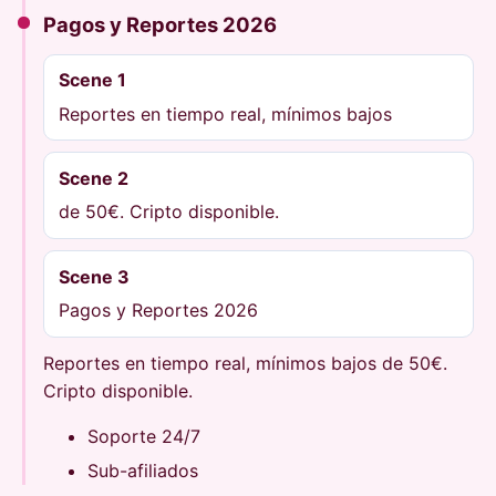
Pagos y Reportes 2026
Scene 1
Reportes en tiempo real, mínimos bajos
Scene 2
de 50€. Cripto disponible.
Scene 3
Pagos y Reportes 2026
Reportes en tiempo real, mínimos bajos de 50€.
Cripto disponible.
Soporte 24/7
Sub-afiliados